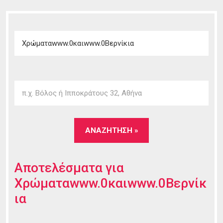
Αποτελέσματα για
Χρώματαwww.0καιwww.0Βερνίκ
ια