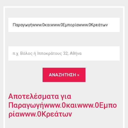
Αποτελέσματα για
Παραγωγήwww.0καιwww.0Εμπο
ρίαwww.0Κρεάτων