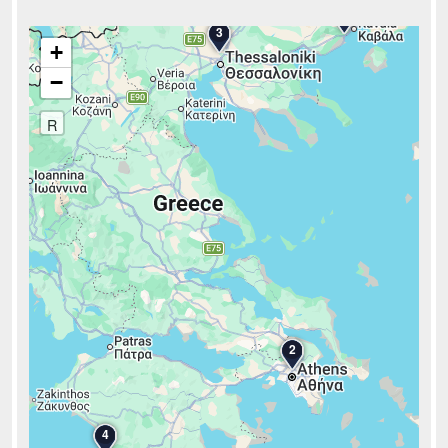
1
3
+
−
R
2
4