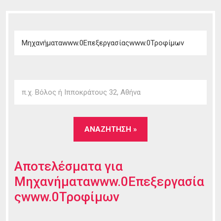
Αποτελέσματα για
Μηχανήματαwww.0Επεξεργασία
ςwww.0Τροφίμων