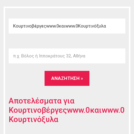
Αποτελέσματα για
Κουρτινοβέργεςwww.0καιwww.0
Κουρτινόξυλα