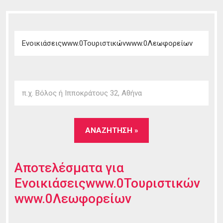
Αποτελέσματα για
Ενοικιάσειςwww.0Τουριστικών
www.0Λεωφορείων