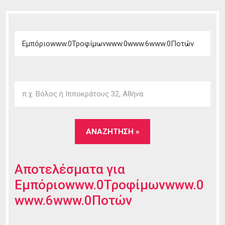
Αποτελέσματα για
Εμπόριοwww.0Τροφίμωνwww.0
www.6www.0Ποτών