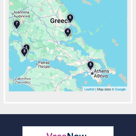
6
7
4
1
3
5
Leaflet
| Map data ©
Google