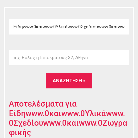
Αποτελέσματα για
Είδηwww.0καιwww.0Υλικάwww.
0Σχεδίουwww.0καιwww.0Ζωγρα
φικής