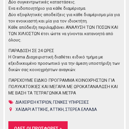
Δύο συγκεντρωτικές καταστάσεις.
Ένα ειδοποιητήριο για κάθε διαμέρισμα.
Δύο εξοφλητικές αποδείξεις για κάθε διαμέρισμα μία για
τον ενοικιαστή και μία για τον ιδιοκτήτη.
Κάθε απόδειξη περιλαμβάνει ΑΝΑΛΥΣΗ ΤΩΝ ΠΟΣΩΝ ΚΑΙ
ΤΩΝ ΧΙΛΙΟΣΤΩΝ έτσι ώστε να γίνονται κατανοητά από
όλους.
ΠΑΡΑΔΟΣΗ ΣΕ 24 ΩΡΕΣ
H Orama Διαχειριστική διαθέτει ειδικό τμήμα με
εξειδικευμένο προσωπικό για την άμεση υποστήριξη των
δικών σας κοινοχρήστων αναγκών.
ΠΑΡΕΧΟΥΜΕ ΕΙΔΙΚΟ ΠΡΟΓΡΑΜΜΑ ΚΟΙΝΟΧΡΗΣΤΩΝ ΓΙΑ
ΠΟΛΥΚΑΤΟΙΚΙΕΣ ΚΑΙ ΜΕΓΑΡΑ ΜΕ ΩΡΟΚΑΤΑΝΑΛΩΣΗ ΚΑΙ
ΜΕ ΒΑΣΗ ΤΑ ΤΕΤΡΑΓΩΝΙΚΑ ΜΕΤΡΑ
ΔΙΑΧΕΙΡΙΣΗ ΚΤΙΡΙΩΝ
,
ΓΕΝΙΚΕΣ ΥΠΗΡΕΣΙΕΣ
ΧΑΪΔΑΡΙ ΑΤΤΙΚΗΣ
,
ΑΤΤΙΚΗ
,
ΣΤΕΡΕΑ ΕΛΛΑΔΑ
ΟΛΕΣ ΟΙ ΠΡΟΣΦΟΡΕΣ »