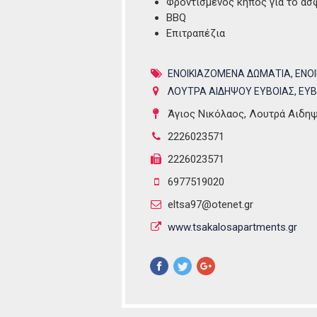
Φροντισμένος κήπος για το ασ
BBQ
Επιτραπέζια
ΕΝΟΙΚΙΑΖΟΜΕΝΑ ΔΩΜΑΤΙΑ
,
ΕΝΟ
ΛΟΥΤΡΑ ΑΙΔΗΨΟΥ ΕΥΒΟΙΑΣ
,
ΕΥΒ
Άγιος Νικόλαος, Λουτρά Αιδη
2226023571
2226023571
6977519020
eltsa97@otenet.gr
www.tsakalosapartments.gr
Pinterest