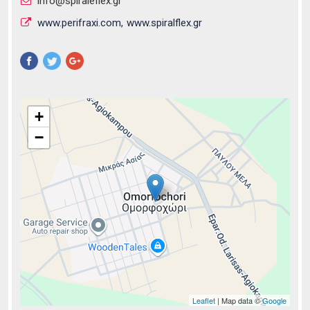
info@spiraleflex.gr
www.perifraxi.com
www.spiralflex.gr
Pinterest
+
−
Leaflet
| Map data ©
Google