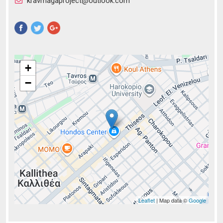
kravmagaproject@outlook.com
Pinterest
+
−
Leaflet
| Map data ©
Google