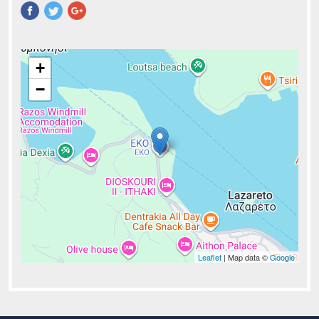
Pinterest
+
−
Leaflet
| Map data ©
Google