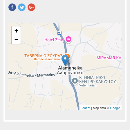
Pinterest
+
−
Leaflet
| Map data ©
Google