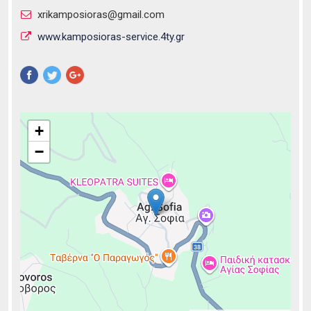
xrikamposioras@gmail.com
www.kamposioras-service.4ty.gr
Pinterest
+
−