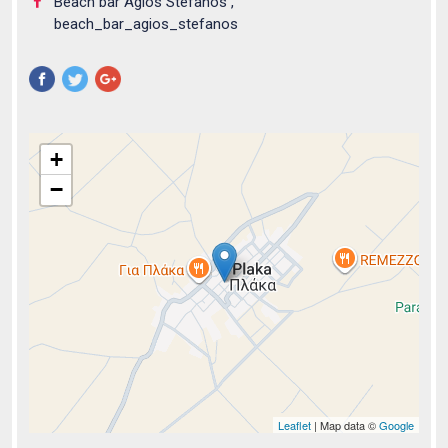
Beach bar Agios Stefanos
beach_bar_agios_stefanos
Pinterest
+
−
Leaflet
| Map data ©
Google