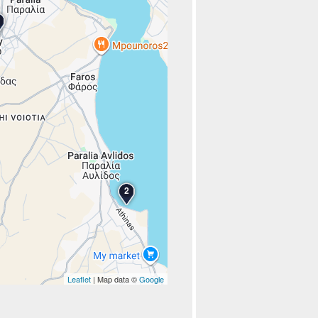
2
Leaflet
| Map data ©
Google