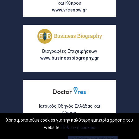
και Κύπρου
www.vresnow.gr
Βιογραφίες Επιχειρήσεων
www.businessbiography.gr
Ιατρικός Οδηγός Ελλάδας και
Κύπρου
www.doctorvres.gr
Χρησιμοποιούμε cookies για την καλύτερη εμπειρία χρήσης του
website.
Πολιτική cookies
© 2026
K & M ADVERTISING