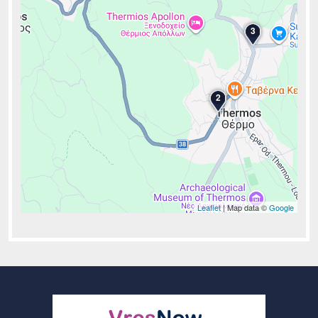
3
2
Leaflet
| Map data ©
Google