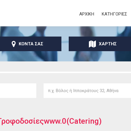
Παράκαμψη προς το
κυρίως περιεχόμενο
Secondary
ΑΡΧΙΚΗ
ΚΑΤΗΓΟΡΙΕΣ
ΚΟΝΤΑ ΣΑΣ
ΧΑΡΤΗΣ
Τροφοδοσίεςwww.0(Catering)