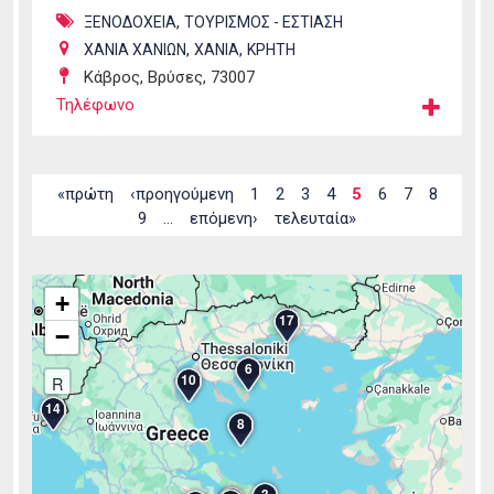
,
ΞΕΝΟΔΟΧΕΙΑ
ΤΟΥΡΙΣΜΟΣ - ΕΣΤΙΑΣΗ
,
,
ΧΑΝΙΑ ΧΑΝΙΩΝ
ΧΑΝΙΑ
ΚΡΗΤΗ
Κάβρος, Βρύσες, 73007
Τηλέφωνο
Σελίδες
«πρώτη
‹προηγούμενη
1
2
3
4
5
6
7
8
9
…
επόμενη›
τελευταία»
+
17
−
6
10
R
14
8