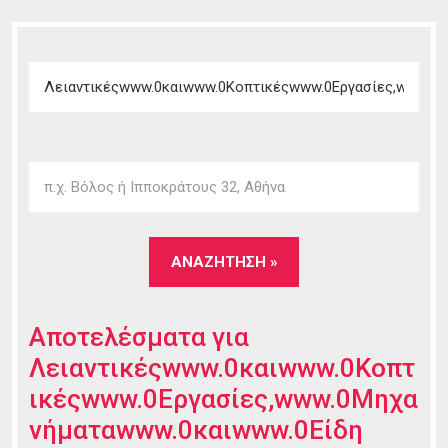
Αποτελέσματα για
Λειαντικέςwww.0καιwww.0Κοπτ
ικέςwww.0Εργασίες,www.0Μηχα
νήματαwww.0καιwww.0Είδη