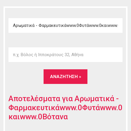
Αποτελέσματα για
Αρωματικά -
Φαρμακευτικάwww.0Φυτάwww.0
καιwww.0Βότανα